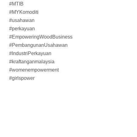
#MTIB
#MYKomoditi
#usahawan
#perkayuan
#EmpoweringWoodBusiness
#PembangunanUsahawan
#IndustriPerkayuan
#kraftanganmalaysia
#womenempowerment
#girlspower