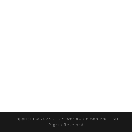
Copyright © 2025 CTCS Worldwide Sdn Bhd - All
Rights Reserved