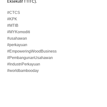
Eksekutif TTITC).
#CTCS
#KPK
#MTIB
#MYKomoditi
#usahawan
#perkayuan
#EmpoweringWoodBusiness
#PembangunanUsahawan
#IndustriPerkayuan
#worldbambooday